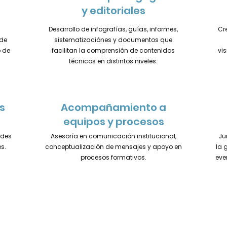
y editoriales
Desarrollo de infografías, guías, informes,
Cr
 de
sistematizaciónes y documentos que
o de
facilitan la comprensión de contenidos
vis
técnicos en distintos niveles.
s
Acompañamiento a
equipos y procesos
edes
Asesoría en comunicación institucional,
Ju
s.
conceptualización de mensajes y apoyo en
la 
procesos formativos.
eve